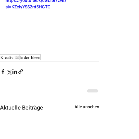
https://youtu.be/QdGLIbI7zvE?
si=KZcIyYSS2rd5HGTG
Kreativität
le der Ideen
Aktuelle Beiträge
Alle ansehen