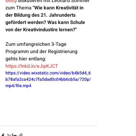
best
) diskutieren mit Leonard Sommer 
zum Thema 
"Wie kann Kreativität in 
der Bildung des 21. Jahrunderts 
gefördert werden? Was kann Schule 
von der Kreativindustire lernen?"
Zum umfangreichen 3-Tage 
Programm und der Registrierung 
gehts hier entlang: 
https://lnkd.in/eJipKJCT
https://video.wixstatic.com/video/b4b5d4_6
b78afa2ca424c7fa5dad0c04bb6cb5a/720p/
mp4/file.mp4