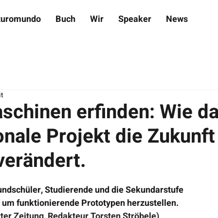
turomundo
Buch
Wir
Speaker
News
it
chinen erfinden: Wie d
onale Projekt die Zukunft
verändert.
rundschüler, Studierende und die Sekundarstufe
um funktionierende Prototypen herzustellen.
rter Zeitung, Redakteur Torsten Ströbele)