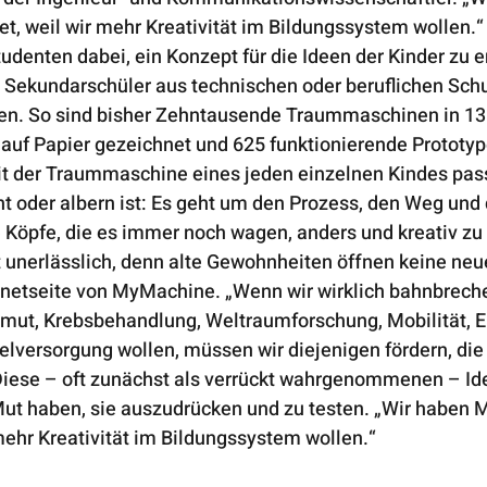
 weil wir mehr Kreativität im Bildungssystem wollen.“ I
udenten dabei, ein Konzept für die Ideen der Kinder zu e
n Sekundarschüler aus technischen oder beruflichen Schu
en. So sind bisher Zehntausende Traummaschinen in 13
 auf Papier gezeichnet und 625 funktionierende Prototy
t der Traummaschine eines jeden einzelnen Kindes passi
t oder albern ist: Es geht um den Prozess, den Weg und 
te Köpfe, die es immer noch wagen, anders und kreativ zu
itt unerlässlich, denn alte Gewohnheiten öffnen keine neu
ternetseite von MyMachine. „Wenn wir wirklich bahnbrec
mut, Krebsbehandlung, Weltraumforschung, Mobilität, En
lversorgung wollen, müssen wir diejenigen fördern, die
Diese – oft zunächst als verrückt wahrgenommenen – I
ut haben, sie auszudrücken und zu testen. „Wir haben
mehr Kreativität im Bildungssystem wollen.“