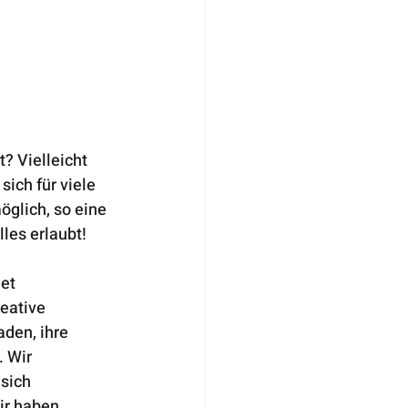
 Vielleicht 
ich für viele 
glich, so eine 
les erlaubt! 
et 
eative 
den, ihre 
 Wir 
sich 
ir haben 