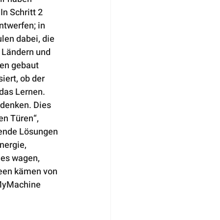
n Schritt 2 
ntwerfen; in 
len dabei, die 
 Ländern und 
pen gebaut 
ert, ob der 
das Lernen. 
 denken. Dies 
en Türen“, 
hende Lösungen 
ergie, 
 es wagen, 
deen kämen von 
 MyMachine 