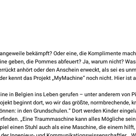
Langeweile bekämpft? Oder eine, die Komplimente macht?
ine geben, die Pommes abfeuert? Ja, warum nicht? Was s
rückt anhört oder den Anschein erweckt, als sei es unmö
er kennt das Projekt „MyMachine“ noch nicht. Hier ist al
e in Belgien ins Leben gerufen – unter anderem von Pi
jekt beginnt dort, wo wir das größte, normbrechende, kr
önnen: in den Grundschulen.“ Dort werden Kinder eingela
finden. „Eine Traummaschine kann alles Mögliche sein.
iel einen Stuhl auch als eine Maschine, die einem hilft, 
t der Ingenieur- und Kommunikationswissenschaftler. „W