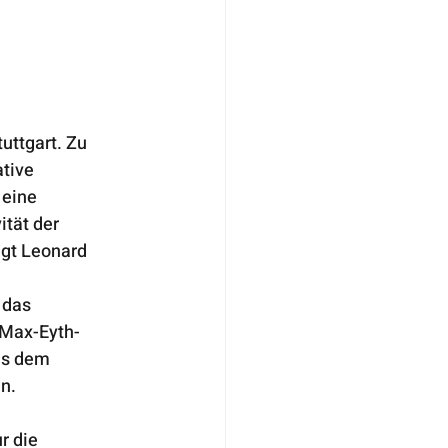
ttgart. Zu 
tive 
eine 
ität der 
agt Leonard 
 das 
 Max-Eyth-
us dem 
n. 
r die 