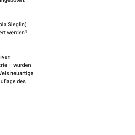
angeboten:
la Sieglin)
ert werden? 
iven 
rie – wurden 
eis neuartige 
Auflage des 