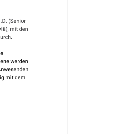
.D. (Senior 
lä), mit den 
urch.
e 
mene werden 
 Anwesenden 
ig mit dem 